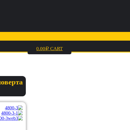
0.00
CART
Р
поверта