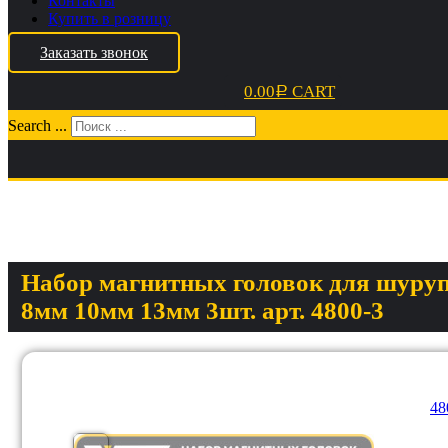
Контакты
Купить в розницу
Заказать звонок
0.00
CART
Р
Search ...
Набор магнитных головок для шуру
8мм 10мм 13мм 3шт. арт. 4800-3