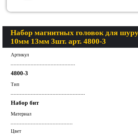
Набор магнитных головок для шур
10мм 13мм 3шт. арт. 4800-3
Артикул
4800-3
Тип
Набор бит
Материал
Цвет