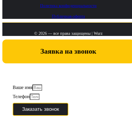
Политика конфиденциальности
Публичная-оферта
© 2026 — все права защищены | Wurz
Заявка на звонок
Заполните форму обратной связи, и мы свяжемся с вами в
ближайшее время
Ваше имя
Телефон
Заказать звонок
Мы не передаем данные 3-им лицам. Отправляя заявку, вы соглашаетесь с
политикой обработки персональных данных