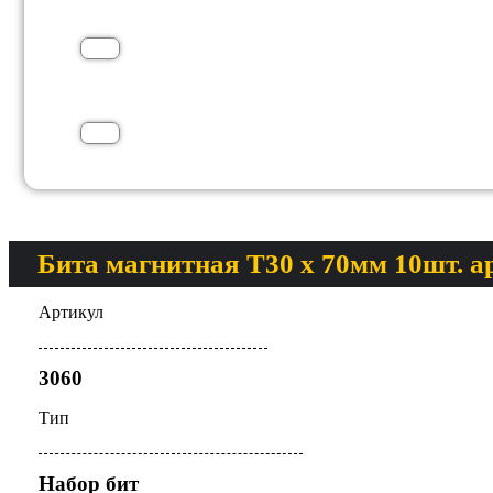
Бита магнитная T30 х 70мм 10шт. ар
Артикул
3060
Тип
Набор бит