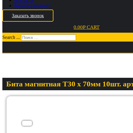
Контакты
Купить в розницу
Заказать звонок
0.00
Р
CART
Search ...
Бита магнитная T30 х 70мм 10шт. арт