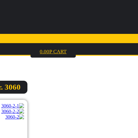
0.00
Р
CART
. 3060